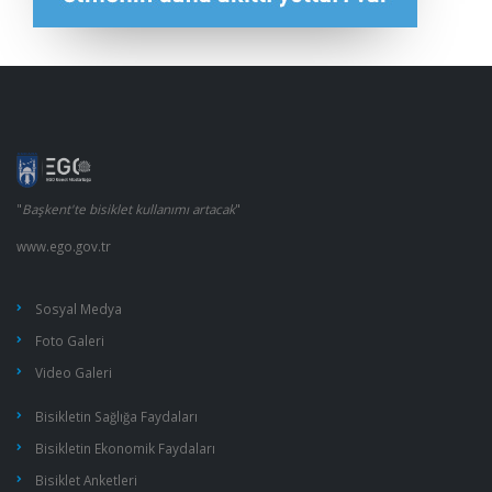
"
Başkent'te bisiklet kullanımı artacak
"
www.ego.gov.tr
Sosyal Medya
Foto Galeri
Video Galeri
Bisikletin Sağlığa Faydaları
Bisikletin Ekonomik Faydaları
Bisiklet Anketleri