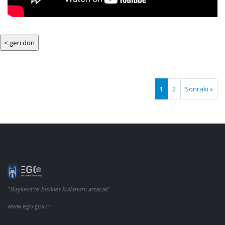
1
2
Sonraki »
"
Başkent'te bisiklet kullanımı artacak
"
www.ego.gov.tr