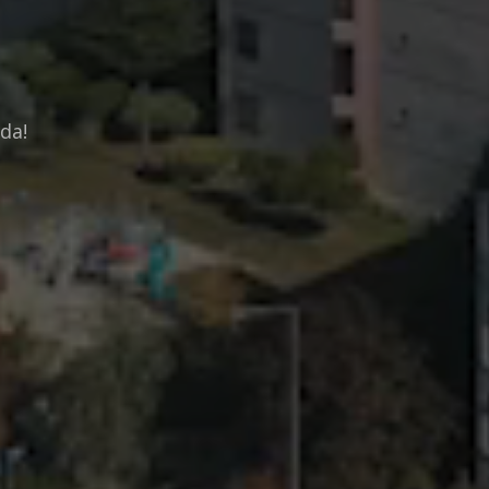
d
a
!