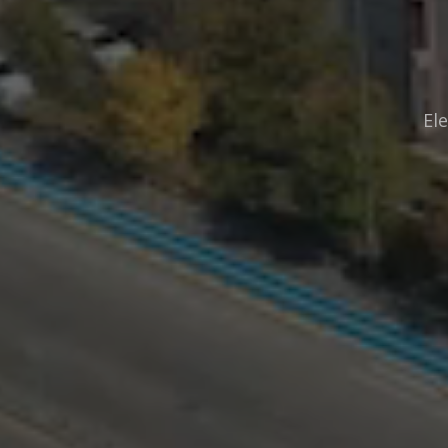
E
l
e