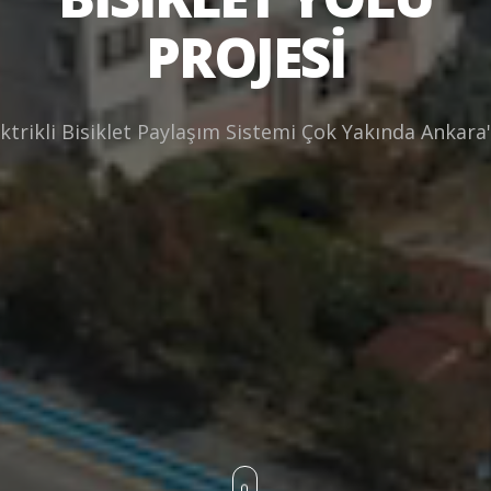
PROJESİ
k
t
r
i
k
l
i
B
i
s
i
k
l
e
t
P
a
y
l
a
ş
ı
m
S
i
s
t
e
m
i
Ç
o
k
Y
a
k
ı
n
d
a
A
n
k
a
r
a
'