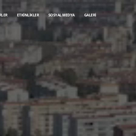
RLER
ETKİNLİKLER
SOSYAL MEDYA
GALERI