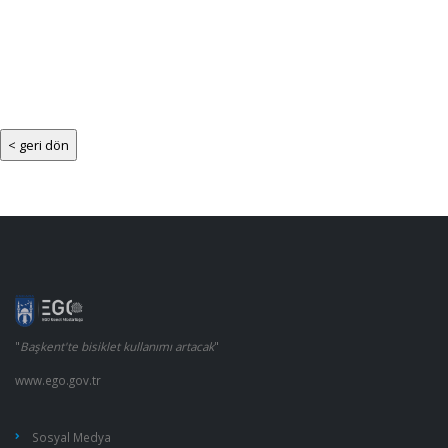
"
Başkent'te bisiklet kullanımı artacak
"
www.ego.gov.tr
Sosyal Medya