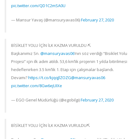
pic.twitter.com/QD1C2mSA0U
— Mansur Yavaş (@mansuryavas06)
February 27, 2020
BİSİKLET YOLU İÇİN İLK KAZMA VURULDU ⛏
Başkanımız Sn.
@mansuryavas06
‘nın söz verdiği “Bisiklet Yolu
Projesi” için ilk adım atıldı. 53,6 km’lik projenin 1 yılda bitirilmesi
hedeflenirken 3.5 km’lik 1. Etap için çalışmalar başlandı.
Devamı?
https://t.co/kjqqJlZOZG
@mansuryavas06
pic.twitter.com/8Gw6ejUIXe
— EGO Genel Müdürlüğü (@egobilgi)
February 27, 2020
BİSİKLET YOLU İÇİN İLK KAZMA VURULDU⛏