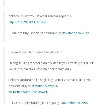
Ankara Bisiklet Yolu Projesi Tanıtım Toplantısı
https://t.co/NcakGU9mNW
— Ankara Büyükşehir (@ankarabbld)
November 26, 2019
Ulaşımda yeni bir dönem başlatıyoruz.
En sağlıklı ulaşım aracı olan bisikleti teşvik etmek için Bisiklet
Yolları projemizin ilk aşamalarını tamamladık.
Ankara sürdürülebilir, sağlıklı, güvenilir ve çevreci ulaşımın
başkenti oluyor.
@mansuryavas06
pic.twitter.com/3BYZ1sS4MD
— EGO Genel Müdürlüğü (@egobilgi)
November 26, 2019