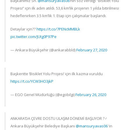
Başkanımız Sn.
@mansuryavas06
‘nın söz verdiği “Bisiklet Yolu
Projesi” için ilk adım atıldı. 53,6 km’lik projenin 1 yılda bitirilmesi
hedeflenirken 3.5 km’lik 1. Etap için çalışmalar başlandı.
Detaylar için??
https://t.co/7PENcMMBLk
pic.twitter.com/JUtg0P97Pe
— Ankara Büyükşehir (@ankarabbld)
February 27, 2020
Başkentte ‘Bisiklet Yolu Projesi’ için ilk kazma vuruldu
https://t.co/YCW3HO3jkP
— EGO Genel Müdürlüğü (@egobilgi)
February 26, 2020
ANKARA’DA ÇEVRE DOSTU ULAŞIM DÖNEMİ BAŞLIYOR ?‍♂️
Ankara Büyükşehir Belediye Başkanı
@mansuryavas06
’ın