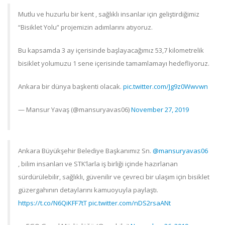
Mutlu ve huzurlu bir kent , sağlıklı insanlar için geliştirdiğimiz
“Bisiklet Yolu” projemizin adımlarını atıyoruz.
Bu kapsamda 3 ay içerisinde başlayacağımız 53,7 kilometrelik
bisiklet yolumuzu 1 sene içerisinde tamamlamayı hedefliyoruz.
Ankara bir dünya başkenti olacak.
pic.twitter.com/Jg9z0Wwvwn
— Mansur Yavaş (@mansuryavas06)
November 27, 2019
Ankara Büyükşehir Belediye Başkanımız Sn.
@mansuryavas06
, bilim insanları ve STK’larla iş birliği içinde hazırlanan
sürdürülebilir, sağlıklı, güvenilir ve çevreci bir ulaşım için bisiklet
güzergahının detaylarını kamuoyuyla paylaştı.
https://t.co/N6QiKFF7tT
pic.twitter.com/nDS2rsaANt