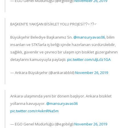
— EGO Genel Müdürlüğü (@egobilgi)
November 26, 2019
BAŞKENT’E YAKIŞAN BİSİKLET YOLU PROJESİ??‍♀??‍♂
Büyükşehir Belediye Başkanımız Sn.
@mansuryavas06
, bilim
insanları ve STK’larla iş birliği içinde hazırlanan sürdürülebilir,
sağlıklı, güvenilir ve çevreci bir ulaşım için bisiklet güzergahının
detaylarını kamuoyuyla paylaştı.
pic.twitter.com/uljLclz1GA
— Ankara Büyükşehir (@ankarabbld)
November 26, 2019
Ankara ulaşımında yeni bir dönem başlıyor. Ankara bisiklet
yollarına kavuşuyor.
@mansuryavas06
pic.twitter.com/rAxknRNa5m
— EGO Genel Müdürlüğü (@egobilgi)
November 26, 2019