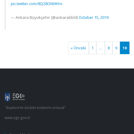
pic.twitter.com/8Q28ONtWVo
— Ankara Büyükşehir (@ankarabbld)
October 15, 2019
« Önceki
1
…
8
9
10
"
Başkent'te bisiklet kullanımı artacak
"
www.ego.gov.tr