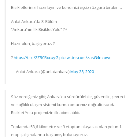
Bisikletlerinizi hazırlayın ve kendinizi eşsiz rüzgara bırakın…
Anlat Ankara’da 8. Bölüm
“Ankara’nın İlk Bisiklet Yolu” ?‍♂️
Hazır olun, başlıyoruz. ?
?
https://t.co/2ZR0BxcuyG
pic.twitter.com/zasG4nzbwe
— Anlat Ankara (@anlatankara)
May 28, 2020
Söz verdiğimiz gibi; Ankara’da sürdürülebilir, güvenilir, çevreci
ve sağlıklı ulaşım sistemi kurma amacımız doğrultusunda
Bisiklet Yolu projemizin ilk adımı atıldı.
Toplamda 53,6 kilometre ve 9 etaptan oluşacak olan yolun 1.
etap çalışmalarına başlamış bulunuyoruz.