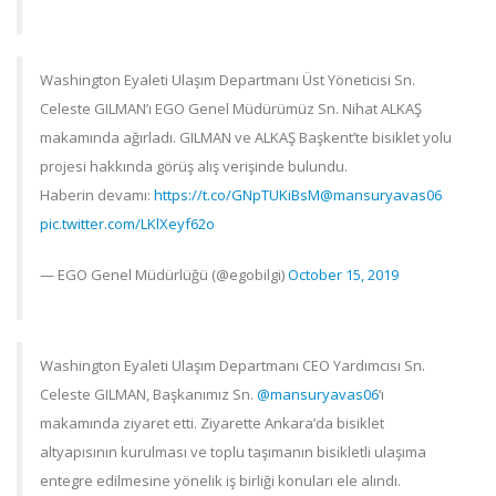
Washington Eyaleti Ulaşım Departmanı Üst Yöneticisi Sn.
Celeste GILMAN’ı EGO Genel Müdürümüz Sn. Nihat ALKAŞ
makamında ağırladı. GILMAN ve ALKAŞ Başkent’te bisiklet yolu
projesi hakkında görüş alış verişinde bulundu.
Haberin devamı:
https://t.co/GNpTUKiBsM
@mansuryavas06
pic.twitter.com/LKlXeyf62o
— EGO Genel Müdürlüğü (@egobilgi)
October 15, 2019
Washington Eyaleti Ulaşım Departmanı CEO Yardımcısı Sn.
Celeste GILMAN, Başkanımız Sn.
@mansuryavas06
‘ı
makamında ziyaret etti. Ziyarette Ankara’da bisiklet
altyapısının kurulması ve toplu taşımanın bisikletli ulaşıma
entegre edilmesine yönelik iş birliği konuları ele alındı.