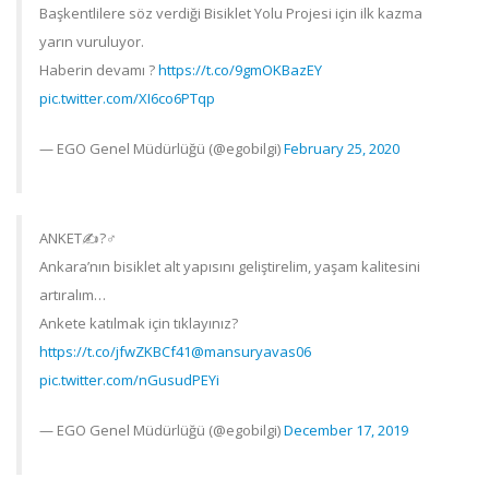
Başkentlilere söz verdiği Bisiklet Yolu Projesi için ilk kazma
yarın vuruluyor.
Haberin devamı ?
https://t.co/9gmOKBazEY
pic.twitter.com/XI6co6PTqp
— EGO Genel Müdürlüğü (@egobilgi)
February 25, 2020
ANKET✍️?‍♂️
Ankara’nın bisiklet alt yapısını geliştirelim, yaşam kalitesini
artıralım…
Ankete katılmak için tıklayınız?
https://t.co/jfwZKBCf41
@mansuryavas06
pic.twitter.com/nGusudPEYi
— EGO Genel Müdürlüğü (@egobilgi)
December 17, 2019