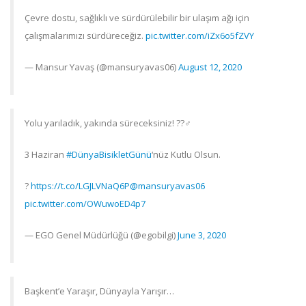
Çevre dostu, sağlıklı ve sürdürülebilir bir ulaşım ağı için
çalışmalarımızı sürdüreceğiz.
pic.twitter.com/iZx6o5fZVY
— Mansur Yavaş (@mansuryavas06)
August 12, 2020
Yolu yarıladık, yakında süreceksiniz! ??‍♂️
3 Haziran
#DünyaBisikletGünü
‘nüz Kutlu Olsun.
?
https://t.co/LGJLVNaQ6P
@mansuryavas06
pic.twitter.com/OWuwoED4p7
— EGO Genel Müdürlüğü (@egobilgi)
June 3, 2020
Başkent’e Yaraşır, Dünyayla Yarışır…